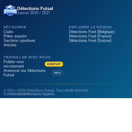
Détections Futsal
STATUT
Saison
2026 / 2027
DÉCOUVRIR
EXPLORER LE RÉSEAU
PUBLIC
Clubs
Détections Foot (Belgique)
Pôles espoirs
Détections Foot (France)
Sections sportives
Détections Foot (Suisse)
Articles
INTERNAT
TRAVAILLER AVEC NOUS
Publier mon
GRATUIT
recrutement
CLUB SUPPORT
Annoncer sur Détections
PRO
Futsal
INSCRIPTIONS
©
2021
–
2026
Détections Futsal
. Tous droits réservés.
Confidentialité
Mentions légales
AUCUN ÉTABLISSEMENT NE CORRESPOND À CETTE COMBINAISON 