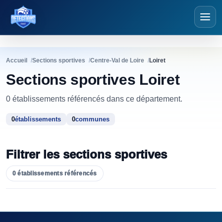
Détections Futsal
Accueil
Sections sportives
Centre-Val de Loire
Loiret
Sections sportives Loiret
0 établissements référencés dans ce département.
0
établissements
0
communes
Filtrer les sections sportives
0
établissements référencés
Sections sportives référencées - Loiret
TYPE(S)