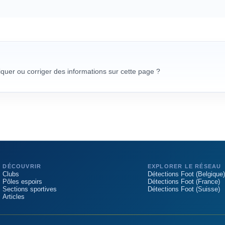
uer ou corriger des informations sur cette page ?
DÉCOUVRIR
EXPLORER LE RÉSEAU
Clubs
Détections Foot (Belgique)
Pôles espoirs
Détections Foot (France)
Sections sportives
Détections Foot (Suisse)
Articles