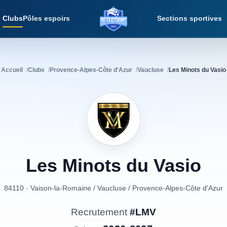
Clubs
Pôles espoirs
Sections sportives
Détections Futsal
Accueil
Clubs
Provence-Alpes-Côte d'Azur
Vaucluse
Les Minots du Vasio
Les
Minots
du
Vasio
84110 · Vaison-la-Romaine
/
Vaucluse
/
Provence-Alpes-Côte d'Azur
Recrutement
#LMV