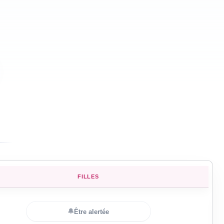
FILLES
🔔
Être alertée