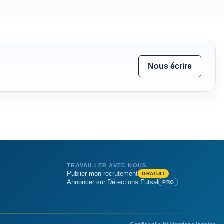
Nous écrire
TRAVAILLER AVEC NOUS
Publier mon recrutement
GRATUIT
Annoncer sur Détections Futsal
PRO