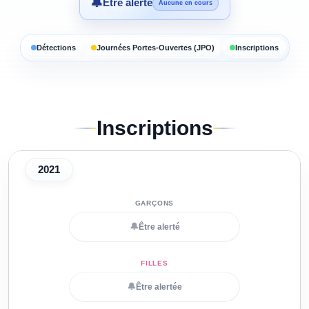
🔔
Être alerté
Aucune en cours
Détections
Journées Portes-Ouvertes (JPO)
Inscriptions
Inscriptions
2021
🔔
Être alerté
🔔
Être alertée