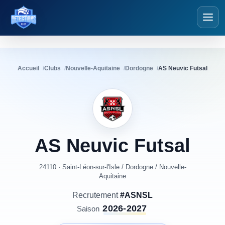
Détections Futsal
Accueil
Clubs
Nouvelle-Aquitaine
Dordogne
AS Neuvic Futsal
AS
Neuvic
Futsal
24110 · Saint-Léon-sur-l'Isle
/
Dordogne
/
Nouvelle-
Aquitaine
Recrutement
#ASNSL
2026-2027
Saison