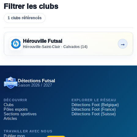
Filtrer les clubs
1
clubs
référencés
Clubs référencés en Normandie
SENIORS
Hérouville Futsal
→
Tous niveaux
Non indiqué
Hérouville-Saint-Clair · Calvados (14)
FORMATION
Tous niveaux
Inscrivez-vous sur
un test ou une détection futsal
en
N
PRÉFORMATION
Détections Futsal
Tous niveaux
Saison
2026 / 2027
Vous cherchez à
devenir futsaleur professionnel ou futs
DÉCOUVRIR
EXPLORER LE RÉSEAU
Saisissez l'opportunité quand elle se présente !
PARTENAIRE
Clubs
Détections Foot (Belgique)
Pôles espoirs
Détections Foot (France)
Sections sportives
Détections Foot (Suisse)
Articles
RECRUTEMENT
Tous
TRAVAILLER AVEC NOUS
Publier mon