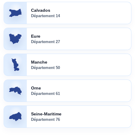
Calvados
(
14
)
Calvados
Département
14
Eure
(
27
)
Eure
Département
27
Manche
(
50
)
Manche
Département
50
Orne
(
61
)
Orne
Département
61
Seine-Maritime
(
76
)
Seine-Maritime
Département
76