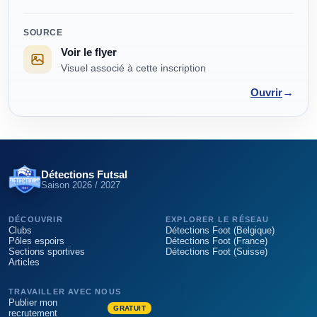
SOURCE
Voir le flyer
Visuel associé à cette inscription
→
Ouvrir
Détections Futsal
Saison
2026 / 2027
DÉCOUVRIR
EXPLORER LE RÉSEAU
Clubs
Détections Foot (Belgique)
Pôles espoirs
Détections Foot (France)
Sections sportives
Détections Foot (Suisse)
Articles
TRAVAILLER AVEC NOUS
Publier mon
GRATUIT
recrutement