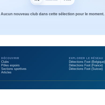
Aucun nouveau club dans cette sélection pour le moment.
DÉCOUVRIR
EXPLORER LE RÉSEAU
Clubs
Détections Foot (Belgique)
Pôles espoirs
Détections Foot (France)
Sections sportives
Détections Foot (Suisse)
Articles