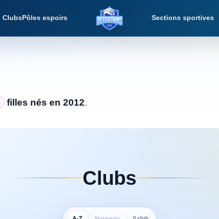
Clubs
Pôles espoirs
Sections sportives
Détections Futsal
filles nés en 2012
.
Clubs
A-Z
Nouveau
0 club