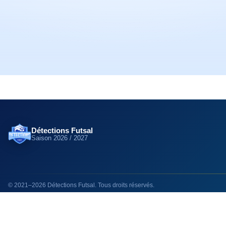
Détections Futsal
Saison
2026 / 2027
©
2021
–
2026
Détections Futsal
. Tous droits réservés.