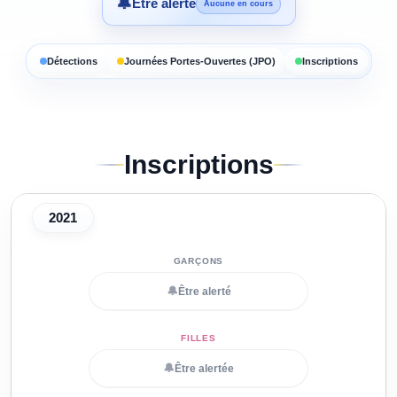
🔔
Être alerté
Aucune en cours
Détections
Journées Portes-Ouvertes (JPO)
Inscriptions
Inscriptions
2021
🔔
Être alerté
🔔
Être alertée